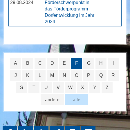
29.08.2024
Förderschwerpunkt in
das Förderprogramm
Dorfentwicklung im Jahr
2024
A
B
C
D
E
F
G
H
I
J
K
L
M
N
O
P
Q
R
S
T
U
V
W
X
Y
Z
andere
alle