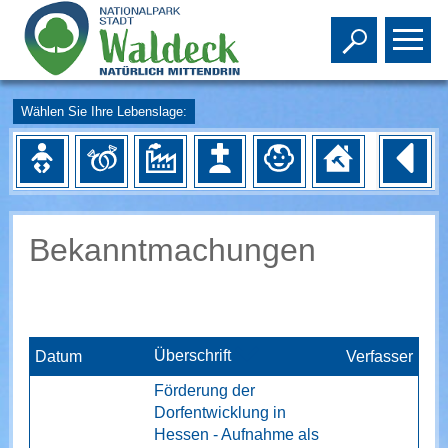
Toggle s
To
Wählen Sie Ihre Lebenslage:
Bekanntmachungen
Überschrift
Datum
Verfasser
Förderung der
Dorfentwicklung in
Hessen - Aufnahme als