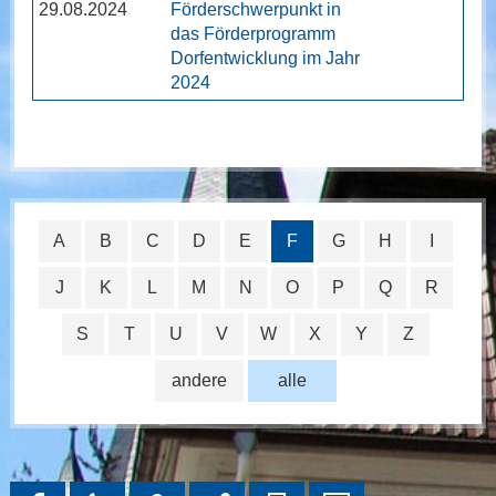
29.08.2024
Förderschwerpunkt in
das Förderprogramm
Dorfentwicklung im Jahr
2024
A
B
C
D
E
F
G
H
I
J
K
L
M
N
O
P
Q
R
S
T
U
V
W
X
Y
Z
andere
alle