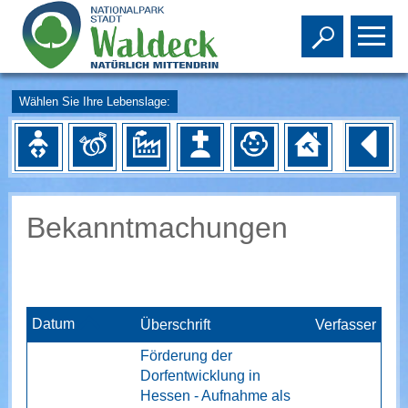
Toggle s
To
Wählen Sie Ihre Lebenslage:
Bekanntmachungen
Datum
Überschrift
Verfasser
Förderung der
Dorfentwicklung in
Hessen - Aufnahme als