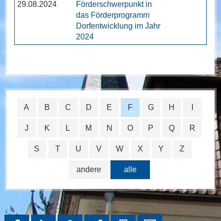
29.08.2024
Förderschwerpunkt in
das Förderprogramm
Dorfentwicklung im Jahr
2024
A
B
C
D
E
F
G
H
I
J
K
L
M
N
O
P
Q
R
S
T
U
V
W
X
Y
Z
andere
alle