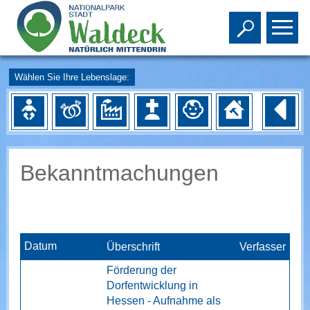
Toggle s
To
Wählen Sie Ihre Lebenslage:
Bekanntmachungen
Datum
Überschrift
Verfasser
Förderung der
Dorfentwicklung in
Hessen - Aufnahme als