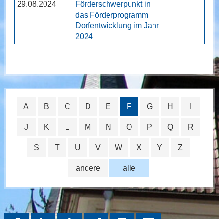
29.08.2024
Förderschwerpunkt in
das Förderprogramm
Dorfentwicklung im Jahr
2024
A
B
C
D
E
F
G
H
I
J
K
L
M
N
O
P
Q
R
S
T
U
V
W
X
Y
Z
andere
alle