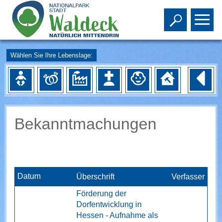
Toggle s
To
Wählen Sie Ihre Lebenslage:
Bekanntmachungen
Datum
Überschrift
Verfasser
Förderung der
Dorfentwicklung in
Hessen - Aufnahme als