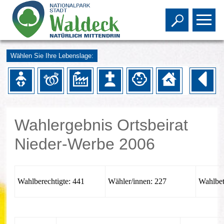
Toggle s
To
Wählen Sie Ihre Lebenslage:
Wahlergebnis Ortsbeirat
Nieder-Werbe 2006
Wahlberechtigte: 441
Wähler/innen: 227
Wahlbet