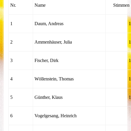
Nr.
Name
Stimmen
1
Daum, Andreas
2
Ammenhäuser, Julia
3
Fischer, Dirk
4
Wöllenstein, Thomas
5
Günther, Klaus
6
Vogelgesang, Heinrich