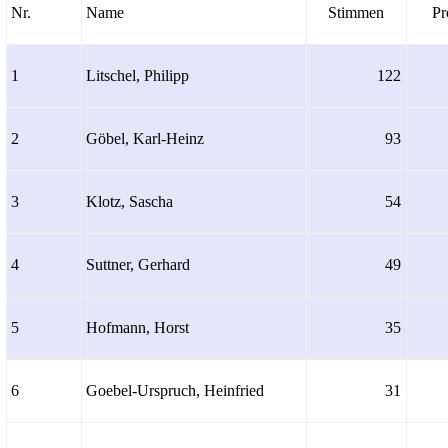
Nr.
Name
Stimmen
Pr
1
Litschel, Philipp
122
2
Göbel, Karl-Heinz
93
3
Klotz, Sascha
54
4
Suttner, Gerhard
49
5
Hofmann, Horst
35
6
Goebel-Urspruch, Heinfried
31