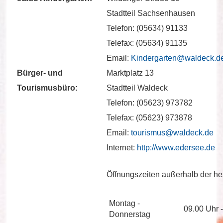
Stadtteil Sachsenhausen
Telefon: (05634) 91133
Telefax: (05634) 91135
Email:
Kindergarten@waldeck.d
Bürger- und
Marktplatz 13
Tourismusbüro:
Stadtteil Waldeck
Telefon: (05623) 973782
Telefax: (05623) 973878
Email:
tourismus@waldeck.de
Internet:
http://www.edersee.de
Öffnungszeiten außerhalb der hes
Montag -
09.00 Uhr 
Donnerstag