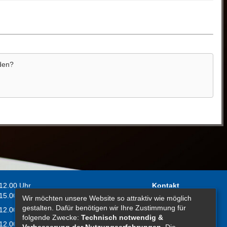
aden?
 12.00 Uhr
Kontakt
 15.00 Uhr
Wir möchten unsere Website so attraktiv wie möglich
Impressum
gestalten. Dafür benötigen wir Ihre Zustimmung für
 12.00 Uhr
Erklärung zur
folgende Zwecke:
Technisch notwendig &
 12.00 Uhr
Barrierefreiheit
Verbesserung der Nutzungserfahrungen
. Die