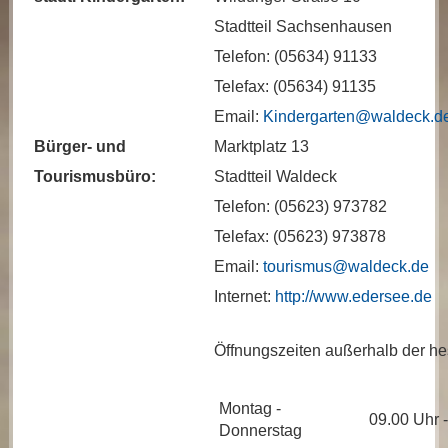
Stadtteil Sachsenhausen
Telefon: (05634) 91133
Telefax: (05634) 91135
Email:
Kindergarten@waldeck.d
Bürger- und
Marktplatz 13
Tourismusbüro:
Stadtteil Waldeck
Telefon: (05623) 973782
Telefax: (05623) 973878
Email:
tourismus@waldeck.de
Internet:
http://www.edersee.de
Öffnungszeiten außerhalb der hes
Montag -
09.00 Uhr 
Donnerstag