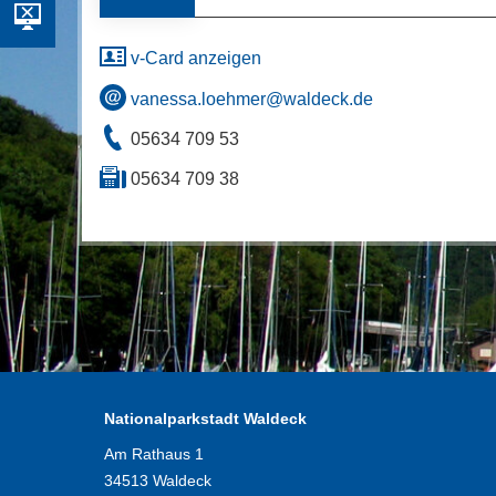
v-Card anzeigen
vanessa.loehmer@waldeck.de
05634 709 53
05634 709 38
Nationalparkstadt Waldeck
Am Rathaus 1
34513 Waldeck