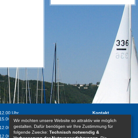
 12.00 Uhr
Kontakt
 15.00 Uhr
Wir möchten unsere Website so attraktiv wie möglich
Impressum
gestalten. Dafür benötigen wir Ihre Zustimmung für
 12.00 Uhr
Erklärung zur
folgende Zwecke:
Technisch notwendig &
 12.00 Uhr
Barrierefreiheit
Verbesserung der Nutzungserfahrungen
. Die