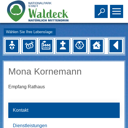
Toggle s
To
Wählen Sie Ihre Lebenslage:
Mona Kornemann
Empfang Rathaus
Kontakt
Dienstleistungen