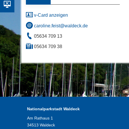
v-Card anzeigen
caroline.feist@waldeck.de
05634 709 13
05634 709 38
Nationalparkstadt Waldeck
Am Rathaus 1
34513 Waldeck