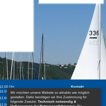
 12.00 Uhr
Kontakt
 15.00 Uhr
Wir möchten unsere Website so attraktiv wie möglich
Impressum
gestalten. Dafür benötigen wir Ihre Zustimmung für
 12.00 Uhr
Erklärung zur
folgende Zwecke:
Technisch notwendig &
 12.00 Uhr
Barrierefreiheit
Verbesserung der Nutzungserfahrungen
. Die