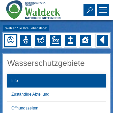
Toggle s
To
Wählen Sie Ihre Lebenslage:
Wasserschutzgebiete
Info
Zuständige Abteilung
Öffnungszeiten