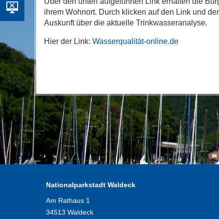
Über den unten aufgeführten Link erhalten die Bür
ihrem Wohnort. Durch klicken auf den Link und de
Auskunft über die aktuelle Trinkwasseranalyse.
Hier der Link:
Wasserqualität-online.de
Nationalparkstadt Waldeck
Am Rathaus 1
34513 Waldeck