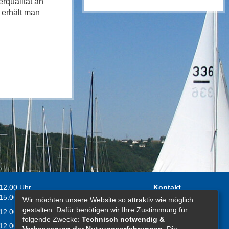
rqualität an
 erhält man
 12.00 Uhr
Kontakt
 15.00 Uhr
Wir möchten unsere Website so attraktiv wie möglich
Impressum
gestalten. Dafür benötigen wir Ihre Zustimmung für
 12.00 Uhr
Erklärung zur
folgende Zwecke:
Technisch notwendig &
 12.00 Uhr
Barrierefreiheit
Verbesserung der Nutzungserfahrungen
. Die