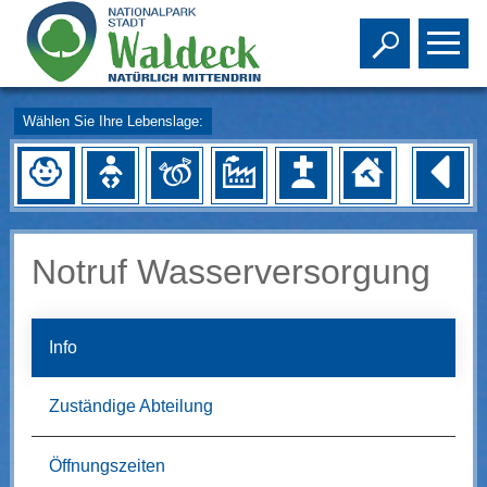
Toggle s
To
Wählen Sie Ihre Lebenslage:
Notruf Wasserversorgung
Info
Zuständige Abteilung
Öffnungszeiten