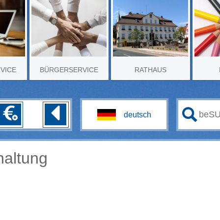
RVICE
BÜRGERSERVICE
RATHAUS
altung