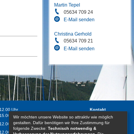
Martin Tepel
05634 709 24
E-Mail senden
Christina Gerhold
05634 709 21
E-Mail senden
 12.00 Uhr
Kontakt
 15.00 Uhr
Wir möchten unsere Website so attraktiv wie möglich
Impressum
gestalten. Dafür benötigen wir Ihre Zustimmung für
 12.00 Uhr
Erklärung zur
folgende Zwecke:
Technisch notwendig &
 12.00 Uhr
Barrierefreiheit
Verbesserung der Nutzungserfahrungen
. Die