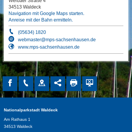
Werbaer Straße 4
34513 Waldeck
Navigation mit Google Maps starten.
Anreise mit der Bahn ermitteln.
(05634) 1820
webmaster@mps-sachsenhausen.de
www.mps-sachsenhausen.de
Nationalparkstadt Waldeck
Am Rathaus 1
34513 Waldeck