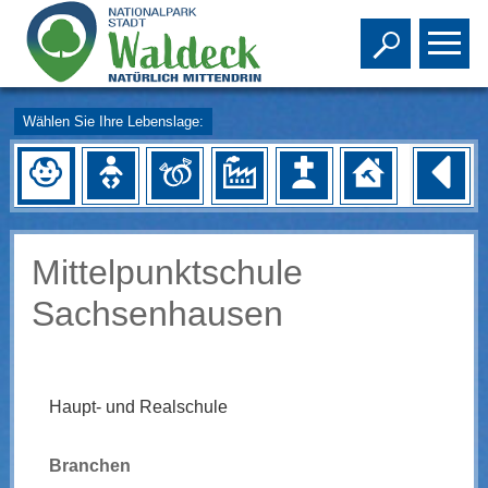
Toggle s
To
Wählen Sie Ihre Lebenslage:
Mittelpunktschule
Sachsenhausen
Haupt- und Realschule
Branchen