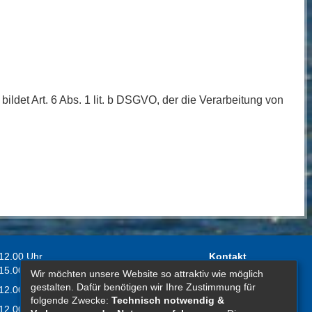
ldet Art. 6 Abs. 1 lit. b DSGVO, der die Verarbeitung von
 12.00 Uhr
Kontakt
 15.00 Uhr
Wir möchten unsere Website so attraktiv wie möglich
Impressum
gestalten. Dafür benötigen wir Ihre Zustimmung für
 12.00 Uhr
Erklärung zur
folgende Zwecke:
Technisch notwendig &
 12.00 Uhr
Barrierefreiheit