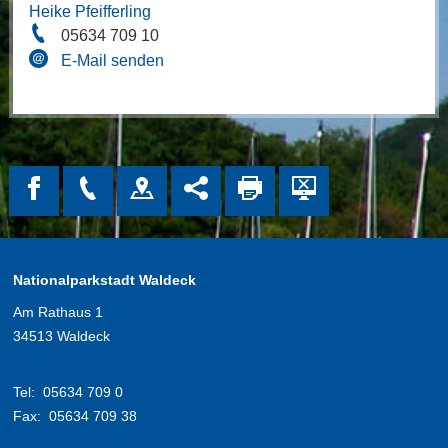
Heike Pfeifferling
05634 709 10
E-Mail senden
Nationalparkstadt Waldeck
Am Rathaus 1
34513 Waldeck
Tel:
05634 709 0
Fax:
05634 709 38