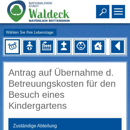
Toggle s
To
Wählen Sie Ihre Lebenslage:
Antrag auf Übernahme d.
Betreuungskosten für den
Besuch eines
Kindergartens
Zuständige Abteilung