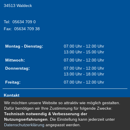
34513 Waldeck
Tel:
05634 709 0
Fax:
05634 709 38
Montag - Dienstag:
07.00 Uhr - 12.00 Uhr
13.00 Uhr - 15.00 Uhr
Mittwoch:
07.00 Uhr - 12.00 Uhr
Donnerstag:
07.00 Uhr - 12.00 Uhr
13.00 Uhr - 18.00 Uhr
Freitag:
07.00 Uhr - 12.00 Uhr
Kontakt
Wir möchten unsere Website so attraktiv wie möglich gestalten.
Impressum
Dafür benötigen wir Ihre Zustimmung für folgende Zwecke:
Erklärung zur Barrierefreiheit
Technisch notwendig & Verbesserung der
Nutzungserfahrungen
. Die Einstellung kann jederzeit unter
Sitemap
Datenschutzerklärung
angepasst werden.
Newsletter Anmeldung