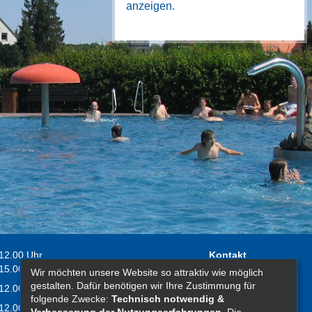
anzeigen.
 12.00 Uhr
Kontakt
 15.00 Uhr
Wir möchten unsere Website so attraktiv wie möglich
Impressum
gestalten. Dafür benötigen wir Ihre Zustimmung für
 12.00 Uhr
Erklärung zur
folgende Zwecke:
Technisch notwendig &
 12.00 Uhr
Barrierefreiheit
Verbesserung der Nutzungserfahrungen
. Die