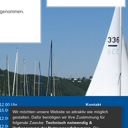
aufgenommen.
 12.00 Uhr
Kontakt
 15.00 Uhr
Wir möchten unsere Website so attraktiv wie möglich
Impressum
gestalten. Dafür benötigen wir Ihre Zustimmung für
 12.00 Uhr
Erklärung zur
folgende Zwecke:
Technisch notwendig &
 12.00 Uhr
Barrierefreiheit
Verbesserung der Nutzungserfahrungen
. Die