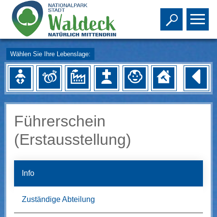
Toggle s
To
Wählen Sie Ihre Lebenslage:
Führerschein
(Erstausstellung)
Info
Zuständige Abteilung