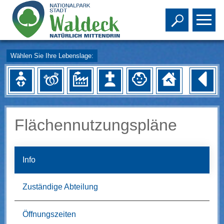
Toggle s
To
Wählen Sie Ihre Lebenslage:
Flächennutzungspläne
Info
Zuständige Abteilung
Öffnungszeiten