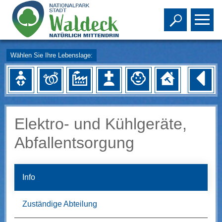
Toggle s
To
Wählen Sie Ihre Lebenslage:
Elektro- und Kühlgeräte,
Abfallentsorgung
Info
Zuständige Abteilung