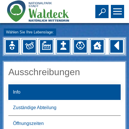
Toggle s
To
Wählen Sie Ihre Lebenslage:
Ausschreibungen
Info
Zuständige Abteilung
Öffnungszeiten