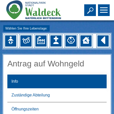
Toggle s
To
Wählen Sie Ihre Lebenslage:
Antrag auf Wohngeld
Info
Zuständige Abteilung
Öffnungszeiten