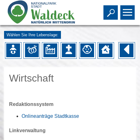
Toggle s
To
Wählen Sie Ihre Lebenslage:
Wirtschaft
Redaktionssystem
Onlineanträge Stadtkasse
Linkverwaltung