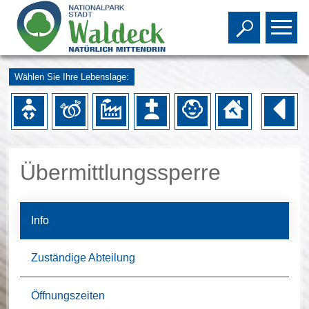
Toggle s
To
Wählen Sie Ihre Lebenslage:
Übermittlungssperre
Info
Zuständige Abteilung
Öffnungszeiten