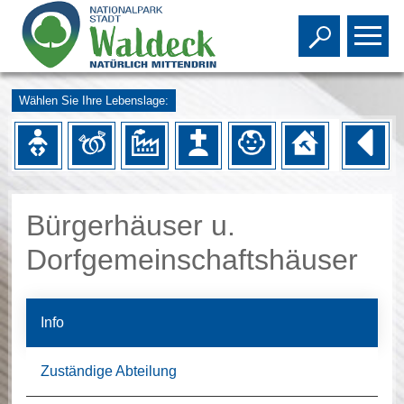
Toggle s
To
Wählen Sie Ihre Lebenslage:
Bürgerhäuser u.
Dorfgemeinschaftshäuser
Info
Zuständige Abteilung