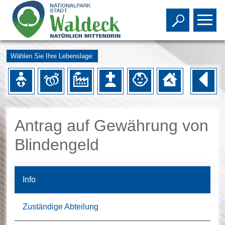
Toggle s
To
Wählen Sie Ihre Lebenslage:
Antrag auf Gewährung von
Blindengeld
Info
Zuständige Abteilung