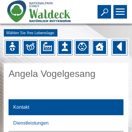
Toggle s
To
Wählen Sie Ihre Lebenslage:
Angela Vogelgesang
Kontakt
Dienstleistungen