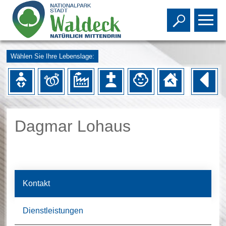
Toggle s
To
Wählen Sie Ihre Lebenslage:
Dagmar Lohaus
Kontakt
Dienstleistungen