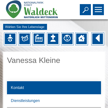
Toggle s
To
Wählen Sie Ihre Lebenslage:
Vanessa Kleine
Kontakt
Dienstleistungen