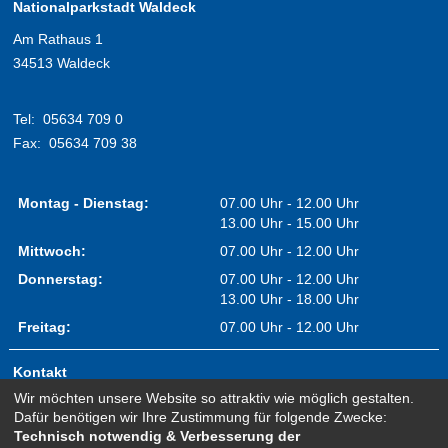
Nationalparkstadt Waldeck
Am Rathaus 1
34513 Waldeck
Tel:
05634 709 0
Fax:
05634 709 38
Montag - Dienstag:
07.00 Uhr - 12.00 Uhr
13.00 Uhr - 15.00 Uhr
Mittwoch:
07.00 Uhr - 12.00 Uhr
Donnerstag:
07.00 Uhr - 12.00 Uhr
13.00 Uhr - 18.00 Uhr
Freitag:
07.00 Uhr - 12.00 Uhr
Kontakt
Wir möchten unsere Website so attraktiv wie möglich gestalten.
Impressum
Dafür benötigen wir Ihre Zustimmung für folgende Zwecke:
Erklärung zur Barrierefreiheit
Technisch notwendig & Verbesserung der