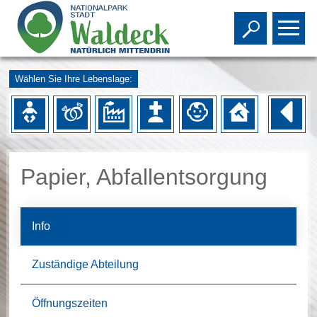
Toggle s
To
Wählen Sie Ihre Lebenslage:
Papier, Abfallentsorgung
Info
Zuständige Abteilung
Öffnungszeiten