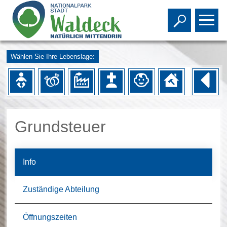
Toggle s
To
Wählen Sie Ihre Lebenslage:
Grundsteuer
Info
Zuständige Abteilung
Öffnungszeiten