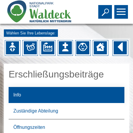
Toggle s
To
Wählen Sie Ihre Lebenslage:
Erschließungsbeiträge
Info
Zuständige Abteilung
Öffnungszeiten