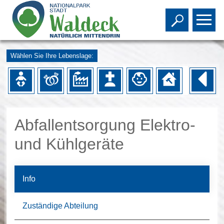
Toggle s
To
Wählen Sie Ihre Lebenslage:
Abfallentsorgung Elektro-
und Kühlgeräte
Info
Zuständige Abteilung