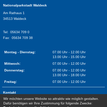
Nationalparkstadt Waldeck
Am Rathaus 1
34513 Waldeck
Tel:
05634 709 0
Fax:
05634 709 38
Montag - Dienstag:
07.00 Uhr - 12.00 Uhr
13.00 Uhr - 15.00 Uhr
Mittwoch:
07.00 Uhr - 12.00 Uhr
Donnerstag:
07.00 Uhr - 12.00 Uhr
13.00 Uhr - 18.00 Uhr
Freitag:
07.00 Uhr - 12.00 Uhr
Kontakt
Wir möchten unsere Website so attraktiv wie möglich gestalten.
Impressum
Dafür benötigen wir Ihre Zustimmung für folgende Zwecke:
Erklärung zur Barrierefreiheit