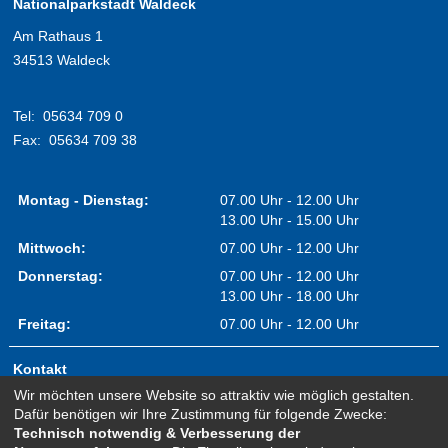
Nationalparkstadt Waldeck
Am Rathaus 1
34513 Waldeck
Tel:
05634 709 0
Fax:
05634 709 38
Montag - Dienstag:
07.00 Uhr - 12.00 Uhr
13.00 Uhr - 15.00 Uhr
Mittwoch:
07.00 Uhr - 12.00 Uhr
Donnerstag:
07.00 Uhr - 12.00 Uhr
13.00 Uhr - 18.00 Uhr
Freitag:
07.00 Uhr - 12.00 Uhr
Kontakt
Wir möchten unsere Website so attraktiv wie möglich gestalten.
Impressum
Dafür benötigen wir Ihre Zustimmung für folgende Zwecke:
Erklärung zur Barrierefreiheit
Technisch notwendig & Verbesserung der