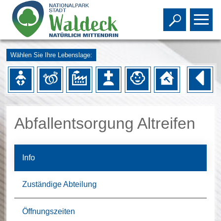
Toggle s
To
Wählen Sie Ihre Lebenslage:
Abfallentsorgung Altreifen
Info
Zuständige Abteilung
Öffnungszeiten