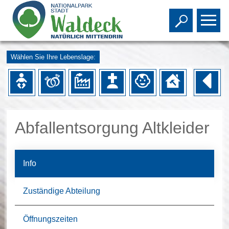
Toggle s
To
Wählen Sie Ihre Lebenslage:
Abfallentsorgung Altkleider
Info
Zuständige Abteilung
Öffnungszeiten