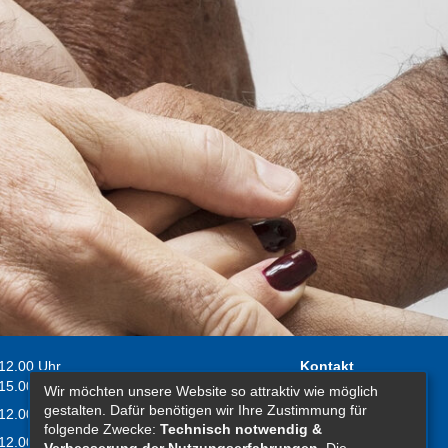
 12.00 Uhr
Kontakt
 15.00 Uhr
Wir möchten unsere Website so attraktiv wie möglich
Impressum
gestalten. Dafür benötigen wir Ihre Zustimmung für
 12.00 Uhr
Erklärung zur
folgende Zwecke:
Technisch notwendig &
 12.00 Uhr
Barrierefreiheit
Verbesserung der Nutzungserfahrungen
. Die