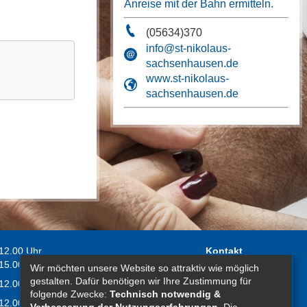
Anreise mit der Bahn ermitteln.
(05634)370
info@st-nikolaus-
sachsenhausen.de
www.st-nikolaus-
sachsenhausen.de
 12.00 Uhr
Kontakt
 15.00 Uhr
Wir möchten unsere Website so attraktiv wie möglich
Impressum
gestalten. Dafür benötigen wir Ihre Zustimmung für
 12.00 Uhr
Erklärung zur
folgende Zwecke:
Technisch notwendig &
 12.00 Uhr
Barrierefreiheit
Verbesserung der Nutzungserfahrungen
. Die