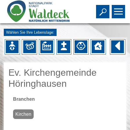
Toggle s
To
Wählen Sie Ihre Lebenslage:
Ev. Kirchengemeinde
Höringhausen
Branchen
Kirchen