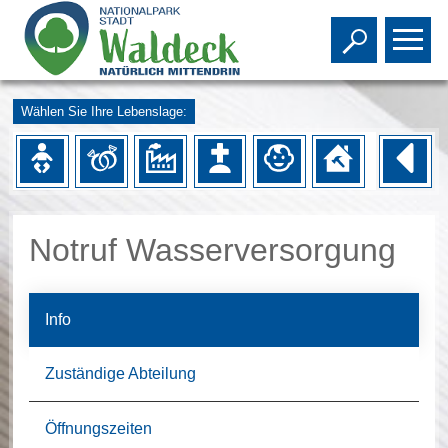
Toggle s
To
Wählen Sie Ihre Lebenslage:
Notruf Wasserversorgung
Info
Zuständige Abteilung
Öffnungszeiten