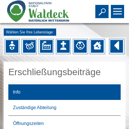
Toggle s
To
Wählen Sie Ihre Lebenslage:
Erschließungsbeiträge
Info
Zuständige Abteilung
Öffnungszeiten