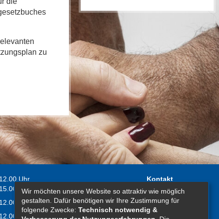
r die
ugesetzbuches
relevanten
tzungsplan zu
 12.00 Uhr
Kontakt
 15.00 Uhr
Wir möchten unsere Website so attraktiv wie möglich
Impressum
gestalten. Dafür benötigen wir Ihre Zustimmung für
 12.00 Uhr
Erklärung zur
folgende Zwecke:
Technisch notwendig &
 12.00 Uhr
Barrierefreiheit
Verbesserung der Nutzungserfahrungen
. Die