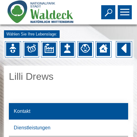
Toggle s
To
Wählen Sie Ihre Lebenslage:
Lilli Drews
Kontakt
Dienstleistungen