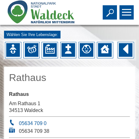
Toggle s
To
Wählen Sie Ihre Lebenslage:
Rathaus
Rathaus
Am Rathaus 1
34513 Waldeck
05634 709 0
05634 709 38