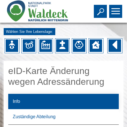
Toggle s
To
Wählen Sie Ihre Lebenslage:
eID-Karte Änderung
wegen Adressänderung
Info
Zuständige Abteilung